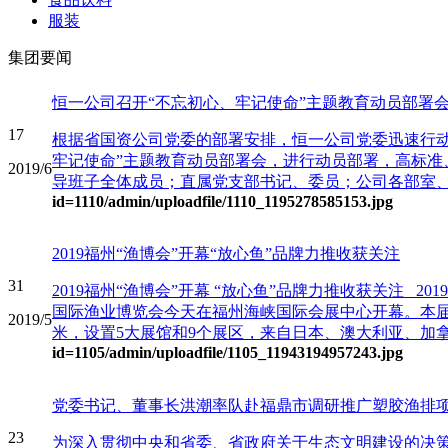
服装
集团要闻
恒一公司召开“不忘初心、牢记使命”主题教育动员部署
17
根据省国资公司党委的部署安排，恒一公司党委迅速行动，
牢记使命”主题教育动员部署会，进行动员部署，高标准
2019/6
导班子全体成员；直属党支部书记、委员；公司各部室、
id=1110
/admin/uploadfile/1110_1195278585153.jpg
2019福州“渔博会”开幕“放心鱼”品牌力推收获关注
31
2019福州“渔博会”开幕 “放心鱼”品牌力推收获关注 2
国际渔业博览会今天在福州海峡国际会展中心开幕。本届展
2019/5
米，设置5大展馆和9个展区，来自日本、澳大利亚、加拿大
id=1105
/admin/uploadfile/1105_11943194957243.jpg
党委书记、董事长洪潮率队赴福鼎市调研推广塑胶渔排
23
为深入贯彻中央和省委、省政府关于生态文明建设的决