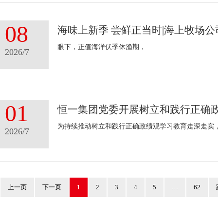
08
海味上新季 尝鲜正当时|海上牧场
眼下，正值海洋伏季休渔期，
2026/7
01
恒一集团党委开展树立和践行正确
为持续推动树立和践行正确政绩观学习教育走深走实，
2026/7
上一页
下一页
1
2
3
4
5
…
62