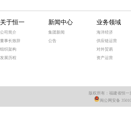
关于恒一
新闻中心
业务领域
公司简介
集团新闻
海洋经济
董事长致辞
公告
供应链运营
组织架构
对外贸易
发展历程
资产运营
版权所有：福建省恒一
闽公网安备 350103