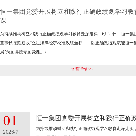
恒一集团党委开展树立和践行正确政绩观学习教
课
为持续推动树立和践行正确政绩观学习教育走深走实，6月29日，恒一集
董事长陈耀庭以“立足海洋经济校准政绩坐标——以正确政绩观赋能恒一
展”为题讲授专题党课。<..
查看详情>>
01
恒一集团党委开展树立和践行正确
为持续推动树立和践行正确政绩观学习教育走深走实，
2026/7